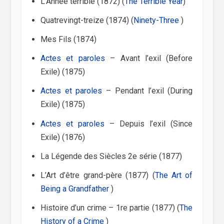
L’Année terrible (1872) (
The Terrible Year
)
Quatrevingt-treize (1874) (
Ninety-Three
)
Mes Fils (1874)
Actes et paroles
– Avant l’exil (Before
Exile) (1875)
Actes et paroles
– Pendant l’exil (During
Exile) (1875)
Actes et paroles
– Depuis l’exil (Since
Exile) (1876)
La Légende des Siècles 2e série (1877)
L’Art d’être grand-père (1877) (
The Art of
Being a Grandfather
)
Histoire d’un crime – 1re partie (1877) (
The
History of a Crime
)